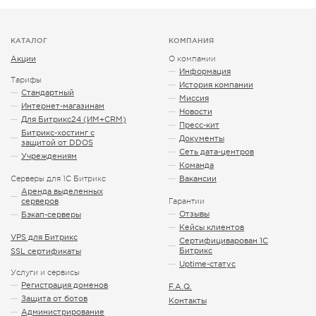
КАТАЛОГ
КОМПАНИЯ
Акции
О компании
Информация
Тарифы
История компании
Стандартный
Миссия
Интернет-магазинам
Новости
Для Битрикс24 (ИМ+CRM)
Пресс-кит
Битрикс-хостинг с
Документы
защитой от DDOS
Сеть дата-центров
Учреждениям
Команда
Серверы для 1С Битрикс
Вакансии
Аренда выделенных
серверов
Гарантии
Отзывы
Бэкап-серверы
Кейсы клиентов
VPS для Битрикс
Сертифициварован 1С
Битрикс
SSL сертификаты
Uptime-статус
Услуги и сервисы
Регистрация доменов
F.A.Q.
Защита от ботов
Контакты
Администрирование