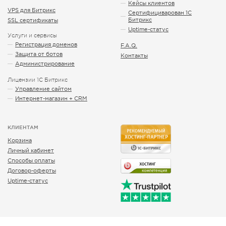
Кейсы клиентов
VPS для Битрикс
Сертифициварован 1С
Битрикс
SSL сертификаты
Uptime-статус
Услуги и сервисы
Регистрация доменов
F.A.Q.
Защита от ботов
Контакты
Администрирование
Лицензии 1С Битрикс
Управление сайтом
Интернет-магазин + CRM
КЛИЕНТАМ
Корзина
Личный кабинет
Способы оплаты
Договор-оферты
Uptime-статус