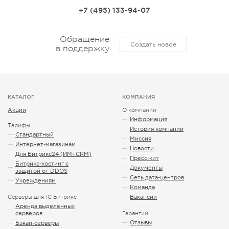
+7 (495) 133-94-07
Обращение
Создать новое
в поддержку
КАТАЛОГ
КОМПАНИЯ
Акции
О компании
Информация
Тарифы
История компании
Стандартный
Миссия
Интернет-магазинам
Новости
Для Битрикс24 (ИМ+CRM)
Пресс-кит
Битрикс-хостинг с
Документы
защитой от DDOS
Сеть дата-центров
Учреждениям
Команда
Серверы для 1С Битрикс
Вакансии
Аренда выделенных
серверов
Гарантии
Отзывы
Бэкап-серверы