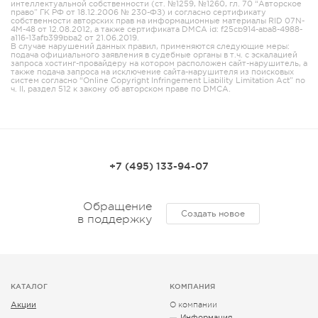
интеллектуальной собственности (ст. №1259, №1260, гл. 70 “Авторское
право” ГК РФ от 18.12.2006 № 230-ФЗ) и согласно сертификату
собственности авторских прав на информационные материалы RID 07N-
4M-48 от 12.08.2012, а также сертификата DMCA id: f25cb914-aba8-4988-
a116-13afb399bba2 от 21.06.2019.
В случае нарушений данных правил, применяются следующие меры:
подача официального заявления в судебные органы в т.ч. с эскалацией
запроса хостинг-провайдеру на котором расположен сайт-нарушитель, а
также подача запроса на исключение сайта-нарушителя из поисковых
систем согласно “Online Copyright Infringement Liability Limitation Act” по
ч. II, раздел 512 к закону об авторском праве по DMCA.
+7 (495) 133-94-07
Обращение
Создать новое
в поддержку
КАТАЛОГ
КОМПАНИЯ
Акции
О компании
Информация