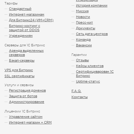
Тарифы
История компании
Стандартный
Миссия
Интернет-магазинам
Новости
Для Битрикс24 (ИМ+CRM)
Пресс-кит
Битрикс-хостинг с
Документы
защитой от DDOS
Сеть дата-центров
Учреждениям
Команда
Серверы для 1С Битрикс
Вакансии
Аренда выделенных
серверов
Гарантии
Отзывы
Бэкап-серверы
Кейсы клиентов
VPS для Битрикс
Сертифициварован 1С
Битрикс
SSL сертификаты
Uptime-статус
Услуги и сервисы
Регистрация доменов
F.A.Q.
Защита от ботов
Контакты
Администрирование
Лицензии 1С Битрикс
Управление сайтом
Интернет-магазин + CRM