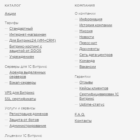
КАТАЛОГ
КОМПАНИЯ
Акции
О компании
Информация
Тарифы
История компании
Стандартный
Миссия
Интернет-магазинам
Новости
Для Битрикс24 (ИМ+CRM)
Пресс-кит
Битрикс-хостинг с
Документы
защитой от DDOS
Сеть дата-центров
Учреждениям
Команда
Серверы для 1С Битрикс
Вакансии
Аренда выделенных
серверов
Гарантии
Отзывы
Бэкап-серверы
Кейсы клиентов
VPS для Битрикс
Сертифициварован 1С
Битрикс
SSL сертификаты
Uptime-статус
Услуги и сервисы
Регистрация доменов
F.A.Q.
Защита от ботов
Контакты
Администрирование
Лицензии 1С Битрикс