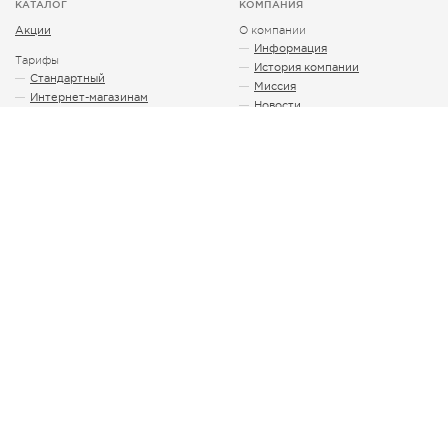
КАТАЛОГ
КОМПАНИЯ
Акции
О компании
Информация
Тарифы
История компании
Стандартный
Миссия
Интернет-магазинам
Новости
Для Битрикс24 (ИМ+CRM)
Пресс-кит
Битрикс-хостинг с
Документы
защитой от DDOS
Сеть дата-центров
Учреждениям
Команда
Серверы для 1С Битрикс
Вакансии
Аренда выделенных
серверов
Гарантии
Отзывы
Бэкап-серверы
Кейсы клиентов
VPS для Битрикс
Сертифициварован 1С
Битрикс
SSL сертификаты
Uptime-статус
Услуги и сервисы
Регистрация доменов
F.A.Q.
Защита от ботов
Контакты
Администрирование
Лицензии 1С Битрикс
Управление сайтом