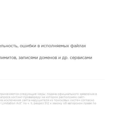
тельность, ошибки в исполняемых файлах
лимитов, записями доменов и др. сервисами
 применяются следующие меры: подача официального заявления в
 запроса хостинг-провайдеру на котором расположен сайт-
 на исключение сайта-нарушителя из поисковых систем согласно
y Limitation Act” по ч. II, раздел 512 к закону об авторском праве по