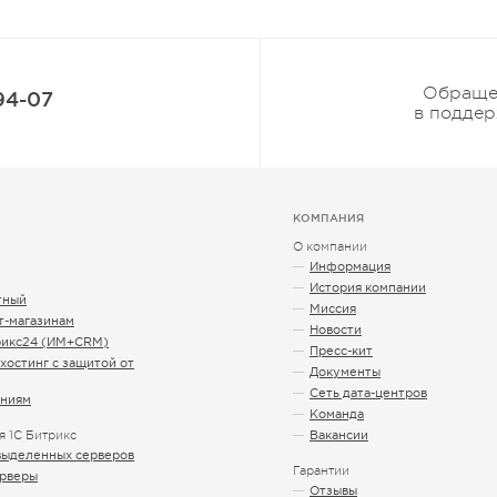
Обраще
94-07
в подде
КОМПАНИЯ
О компании
Информация
История компании
тный
Миссия
т-магазинам
Новости
рикс24 (ИМ+CRM)
Пресс-кит
хостинг с защитой от
Документы
Сеть дата-центров
ниям
Команда
я 1С Битрикс
Вакансии
выделенных серверов
Гарантии
ерверы
Отзывы