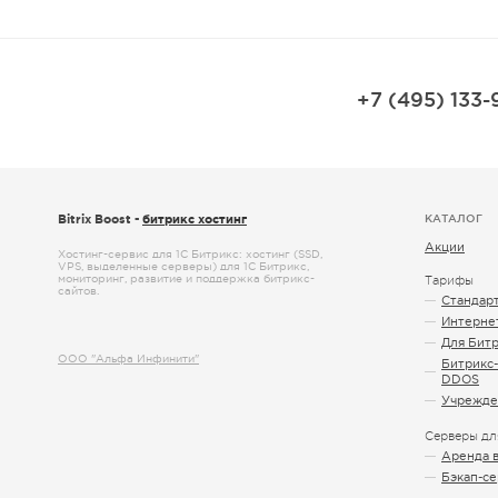
+7 (495) 133-
Bitrix Boost -
битрикс хостинг
КАТАЛОГ
Акции
Хостинг-сервис для 1С Битрикс: хостинг (SSD,
VPS, выделенные серверы) для 1С Битрикс,
мониторинг, развитие и поддержка битрикс-
Тарифы
сайтов.
Стандар
Интерне
Для Бит
ООО "Альфа Инфинити"
Битрикс-
DDOS
Учрежде
Серверы дл
Аренда 
Бэкап-с