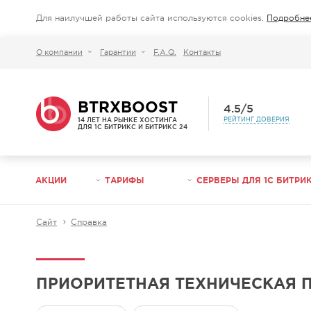
Для наилучшей работы сайта используются cookies.
Подробнее
О компании
Гарантии
F.A.Q.
Контакты
Hyper Boost
ТЕХНОЛОГИЯ ОПТИМИЗ
BTRXBOOST
4.5/5
РЕЙТИНГ ДОВЕРИЯ
14 ЛЕТ НА РЫНКЕ ХОСТИНГА
ДЛЯ 1С БИТРИКС И БИТРИКС 24
240
до
ПРОИЗВОДИТЕЛЬНОСТЬ
A
+
КЛАСС НАДЕЖНОСТИ
АКЦИИ
ТАРИФЫ
СЕРВЕРЫ ДЛЯ 1С БИТРИ
99.97
%
СРЕДНИЙ UPTIME В ГОД
Hyper Boost
Сайт
Справка
ТЕХНОЛОГИЯ ОПТИМИЗ
4.5/5
РЕЙТИНГ ДОВЕРИЯ
ПРИОРИТЕТНАЯ ТЕХНИЧЕСКАЯ