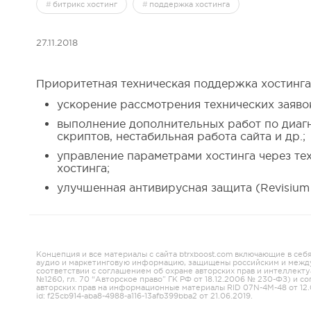
битрикс хостинг
поддержка хостинга
27.11.2018
Приоритетная техническая поддержка хостинга
ускорение рассмотрения технических заяв
выполнение дополнительных работ по диагн
скриптов, нестабильная работа сайта и др.;
управление параметрами хостинга через те
хостинга;
улучшенная антивирусная защита (Revisium A
Концепция и все материалы с сайта btrxboost.com включающие в себ
аудио и маркетинговую информацию, защищены российским и межд
соответствии с соглашением об охране авторских прав и интеллекту
№1260, гл. 70 “Авторское право” ГК РФ от 18.12.2006 № 230-ФЗ) и с
авторских прав на информационные материалы RID 07N-4M-48 от 12.
id: f25cb914-aba8-4988-a116-13afb399bba2 от 21.06.2019.