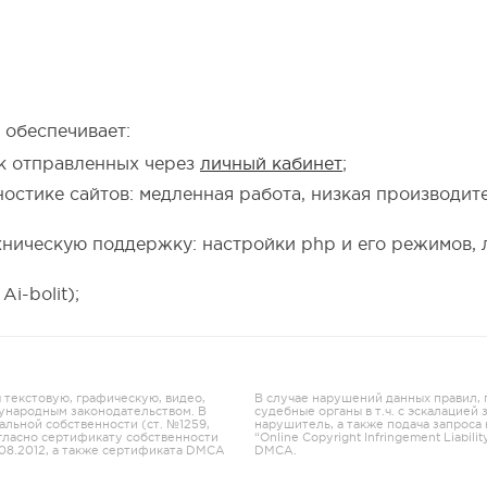
 обеспечивает:
ок отправленных через
личный кабинет
;
остике сайтов: медленная работа, низкая производи
хническую поддержку: настройки php и его режимов, 
i-bolit);
я текстовую, графическую, видео,
В случае нарушений данных правил,
ународным законодательством. В
судебные органы в т.ч. с эскалацией
альной собственности (ст. №1259,
нарушитель, а также подача запроса
огласно сертификату собственности
“Online Copyright Infringement Liabilit
08.2012, а также сертификата DMCA
DMCA.