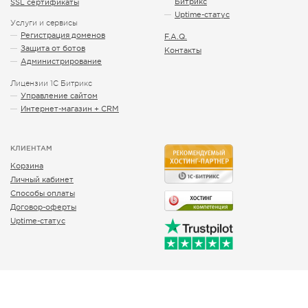
Битрикс
SSL сертификаты
Uptime-статус
Услуги и сервисы
Регистрация доменов
F.A.Q.
Защита от ботов
Контакты
Администрирование
Лицензии 1С Битрикс
Управление сайтом
Интернет-магазин + CRM
КЛИЕНТАМ
Корзина
Личный кабинет
Способы оплаты
Договор-оферты
Uptime-статус
общие вопросы
info@btrxboost.com