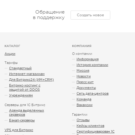
Обращение
Создать новое
в поддержку
КАТАЛОГ
КОМПАНИЯ
Акции
О компании
Информация
Тарифы
История компании
Стандартный
Миссия
Интернет-магазинам
Новости
Для Битрикс24 (ИМ+CRM)
Пресс-кит
Битрикс-хостинг с
Документы
защитой от DDOS
Сеть дата-центров
Учреждениям
Команда
Серверы для 1С Битрикс
Вакансии
Аренда выделенных
серверов
Гарантии
Отзывы
Бэкап-серверы
Кейсы клиентов
VPS для Битрикс
Сертифициварован 1С