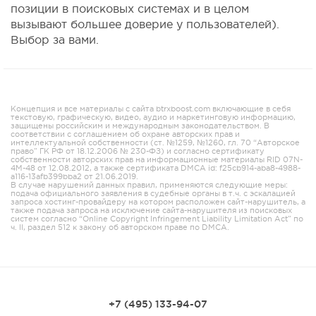
позиции в поисковых системах и в целом
вызывают большее доверие у пользователей).
Выбор за вами.
Концепция и все материалы с сайта btrxboost.com включающие в себя
текстовую, графическую, видео, аудио и маркетинговую информацию,
защищены российским и международным законодательством. В
соответствии с соглашением об охране авторских прав и
интеллектуальной собственности (ст. №1259, №1260, гл. 70 “Авторское
право” ГК РФ от 18.12.2006 № 230-ФЗ) и согласно сертификату
собственности авторских прав на информационные материалы RID 07N-
4M-48 от 12.08.2012, а также сертификата DMCA id: f25cb914-aba8-4988-
a116-13afb399bba2 от 21.06.2019.
В случае нарушений данных правил, применяются следующие меры:
подача официального заявления в судебные органы в т.ч. с эскалацией
запроса хостинг-провайдеру на котором расположен сайт-нарушитель, а
также подача запроса на исключение сайта-нарушителя из поисковых
систем согласно “Online Copyright Infringement Liability Limitation Act” по
ч. II, раздел 512 к закону об авторском праве по DMCA.
+7 (495) 133-94-07