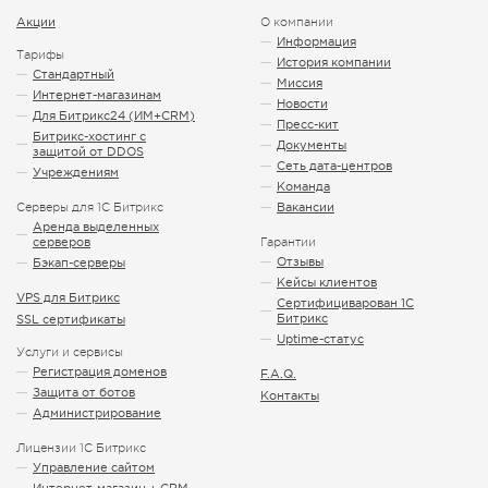
Акции
О компании
Информация
Тарифы
История компании
Стандартный
Миссия
Интернет-магазинам
Новости
Для Битрикс24 (ИМ+CRM)
Пресс-кит
Битрикс-хостинг с
Документы
защитой от DDOS
Сеть дата-центров
Учреждениям
Команда
Серверы для 1С Битрикс
Вакансии
Аренда выделенных
серверов
Гарантии
Отзывы
Бэкап-серверы
Кейсы клиентов
VPS для Битрикс
Сертифициварован 1С
Битрикс
SSL сертификаты
Uptime-статус
Услуги и сервисы
Регистрация доменов
F.A.Q.
Защита от ботов
Контакты
Администрирование
Лицензии 1С Битрикс
Управление сайтом
Интернет-магазин + CRM