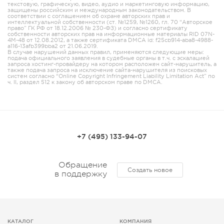
текстовую, графическую, видео, аудио и маркетинговую информацию,
защищены российским и международным законодательством. В
соответствии с соглашением об охране авторских прав и
интеллектуальной собственности (ст. №1259, №1260, гл. 70 “Авторское
право” ГК РФ от 18.12.2006 № 230-ФЗ) и согласно сертификату
собственности авторских прав на информационные материалы RID 07N-
4M-48 от 12.08.2012, а также сертификата DMCA id: f25cb914-aba8-4988-
a116-13afb399bba2 от 21.06.2019.
В случае нарушений данных правил, применяются следующие меры:
подача официального заявления в судебные органы в т.ч. с эскалацией
запроса хостинг-провайдеру на котором расположен сайт-нарушитель, а
также подача запроса на исключение сайта-нарушителя из поисковых
систем согласно “Online Copyright Infringement Liability Limitation Act” по
ч. II, раздел 512 к закону об авторском праве по DMCA.
+7 (495) 133-94-07
Обращение
Создать новое
в поддержку
КАТАЛОГ
КОМПАНИЯ