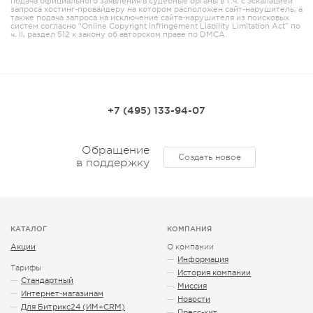
подача официального заявления в судебные органы в т.ч. с эскалацией
запроса хостинг-провайдеру на котором расположен сайт-нарушитель, а
также подача запроса на исключение сайта-нарушителя из поисковых
систем согласно “Online Copyright Infringement Liability Limitation Act” по
ч. II, раздел 512 к закону об авторском праве по DMCA.
+7 (495) 133-94-07
Обращение
Создать новое
в поддержку
КАТАЛОГ
КОМПАНИЯ
Акции
О компании
Информация
Тарифы
История компании
Стандартный
Миссия
Интернет-магазинам
Новости
Для Битрикс24 (ИМ+CRM)
Пресс-кит