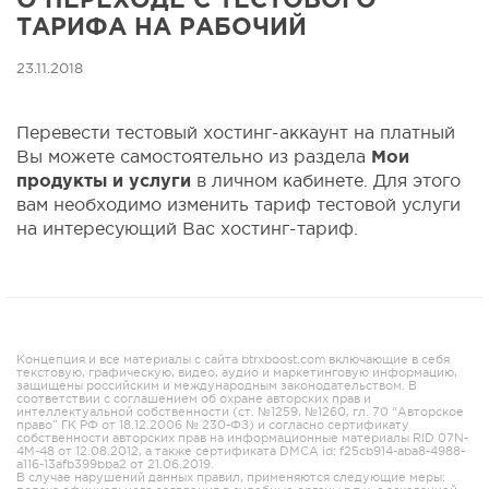
ТАРИФА НА РАБОЧИЙ
23.11.2018
Перевести тестовый хостинг-аккаунт на платный
Вы можете самостоятельно из раздела
Мои
продукты и услуги
в личном кабинете. Для этого
вам необходимо изменить тариф тестовой услуги
на интересующий Вас хостинг-тариф.
Концепция и все материалы с сайта btrxboost.com включающие в себя
текстовую, графическую, видео, аудио и маркетинговую информацию,
защищены российским и международным законодательством. В
соответствии с соглашением об охране авторских прав и
интеллектуальной собственности (ст. №1259, №1260, гл. 70 “Авторское
право” ГК РФ от 18.12.2006 № 230-ФЗ) и согласно сертификату
собственности авторских прав на информационные материалы RID 07N-
4M-48 от 12.08.2012, а также сертификата DMCA id: f25cb914-aba8-4988-
a116-13afb399bba2 от 21.06.2019.
В случае нарушений данных правил, применяются следующие меры: