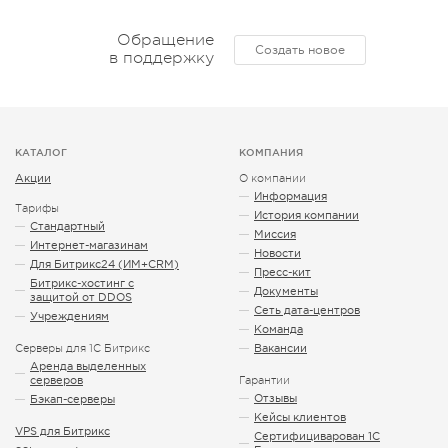
Обращение
Создать новое
в поддержку
КАТАЛОГ
КОМПАНИЯ
Акции
О компании
Информация
Тарифы
История компании
Стандартный
Миссия
Интернет-магазинам
Новости
Для Битрикс24 (ИМ+CRM)
Пресс-кит
Битрикс-хостинг с
Документы
защитой от DDOS
Сеть дата-центров
Учреждениям
Команда
Серверы для 1С Битрикс
Вакансии
Аренда выделенных
серверов
Гарантии
Отзывы
Бэкап-серверы
Кейсы клиентов
VPS для Битрикс
Сертифициварован 1С