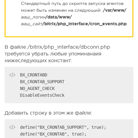
Стандартный путь до скрипта запуска агентов
может быть изменен на следующий:
/var/www/
ваш_логин
/data/www/
ваш_сайт
/bitrix/php_interface/cron_events.php
В файле /bitrix/php_interface/dbconn.php
требуется убрать любые упоминанаия
нижеследующих констант:
BX_CRONTABD

BX_CRONTAB_SUPPORT

NO_AGENT_CHECK

DisableEventsCheck
Добавить строку в этом же файле:
define("BX_CRONTAB_SUPPORT", true);

define("BX_CRONTAB", true);