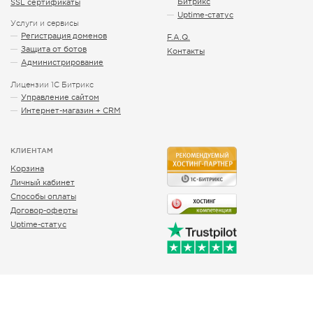
Битрикс
SSL сертификаты
Uptime-статус
Услуги и сервисы
Регистрация доменов
F.A.Q.
Защита от ботов
Контакты
Администрирование
Лицензии 1С Битрикс
Управление сайтом
Интернет-магазин + CRM
КЛИЕНТАМ
Корзина
Личный кабинет
Способы оплаты
Договор-оферты
Uptime-статус
общие вопросы
info@btrxboost.com