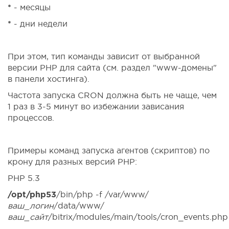
*
- месяцы
*
- дни недели
При этом, тип команды зависит от выбранной
версии PHP для сайта (см. раздел "www-домены"
в панели хостинга).
Частота запуска CRON должна быть не чаще, чем
1 раз в 3-5 минут во избежании зависания
процессов.
Примеры команд запуска агентов (скриптов) по
крону для разных версий PHP:
PHP 5.3
/opt/php53
/bin/php -f /var/www/
ваш_логин
/data/www/
ваш_сайт
/bitrix/modules/main/tools/cron_events.php