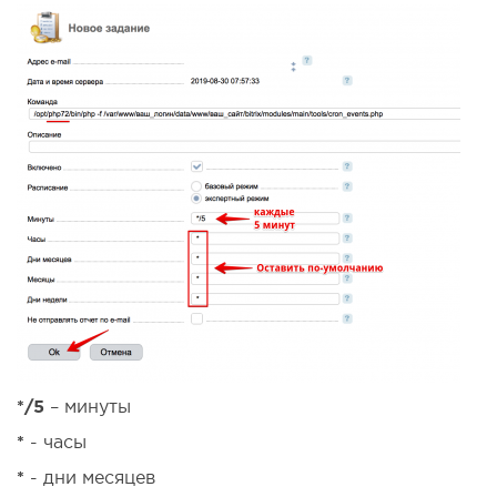
*/5
– минуты
*
- часы
*
- дни месяцев