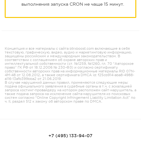
выполнения запуска CRON не чаще 15 минут.
Концепция и все материалы с сайта btrxboost.com включающие в себя
текстовую, графическую, видео, аудио и маркетинговую информацию,
защищены российским и международным законодательством. В
соответствии с соглашением об охране авторских прав и
интеллектуальной собственности (ст. №1259, №1260, гл. 70 “Авторское
право” ГК РФ от 18.12.2006 № 230-ФЗ) и согласно сертификату
собственности авторских прав на информационные материалы RID 07N-
4M-48 от 12.08.2012, а также сертификата DMCA id: f25cb914-aba8-4988-
a116-13afb399bba2 от 21.06.2019.
В случае нарушений данных правил, применяются следующие меры:
подача официального заявления в судебные органы в т.ч. с эскалацией
запроса хостинг-провайдеру на котором расположен сайт-нарушитель, а
также подача запроса на исключение сайта-нарушителя из поисковых
систем согласно “Online Copyright Infringement Liability Limitation Act” по
ч. II, раздел 512 к закону об авторском праве по DMCA.
+7 (495) 133-94-07